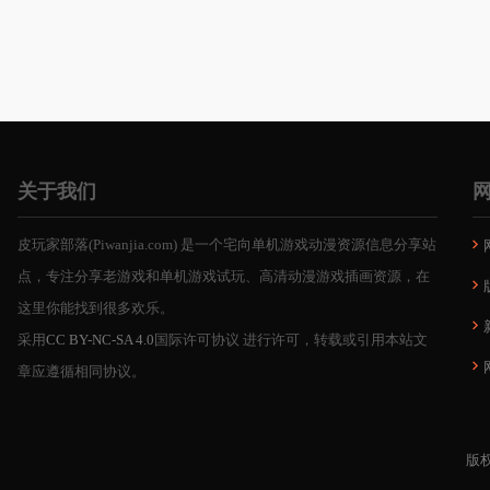
关于我们
皮玩家部落(Piwanjia.com) 是一个宅向单机游戏动漫资源信息分享站
点，专注分享老游戏和单机游戏试玩、高清动漫游戏插画资源，在
这里你能找到很多欢乐。
采用
CC BY-NC-SA 4.0
国际许可协议 进行许可，转载或引用本站文
章应遵循相同协议。
版权