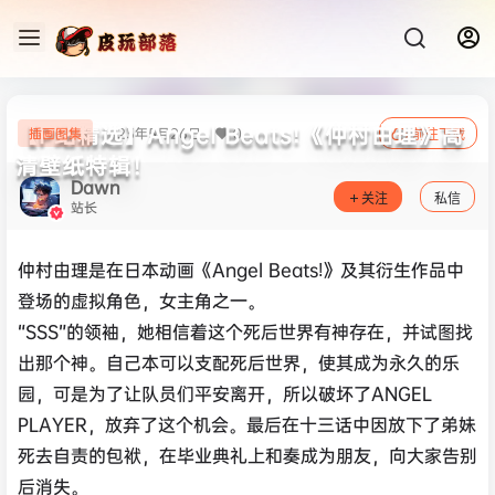
【P站精选】Angel Beats!《仲村由理》高
23年5月26日
0
插画图集
前往下载
清壁纸特辑！
Dawn
关注
私信
站长
仲村由理是在日本动画《Angel Beats!》及其衍生作品中
登场的虚拟角色，女主角之一。
“SSS”的领袖，她相信着这个死后世界有神存在，并试图找
出那个神。自己本可以支配死后世界，使其成为永久的乐
园，可是为了让队员们平安离开，所以破坏了ANGEL
PLAYER，放弃了这个机会。最后在十三话中因放下了弟妹
死去自责的包袱，在毕业典礼上和奏成为朋友，向大家告别
后消失。