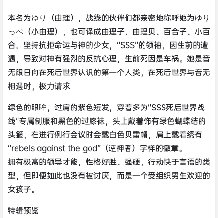
本名为ゆり（由理），战线的伙伴们都亲密地称呼她为ゆり
っぺ（小由理），也可译成由理子、由理贝、百合子、小百
合。坚持抗拒命运与神的少女，“SSS”的领袖，因生前的遭
遇，导致对神有强烈的反抗心理，生前死因是车祸。她是音
无跟日向在死后世界认识的第一个人类，在死后世界与音无
相遇时，极力请求
绿色的眼眸，过肩的紫色短发，穿着多为“SSS死后世界战
线”专属制服和黑色的过膝袜，头上戴着饰有绿色蝴蝶结的
头箍，在进行例行会议时会戴白色贝雷帽，肩上戴着绣有
“rebels against the god”（逆神者）字样的徽章。
拥有极高的领导才能，性格好胜、强硬，行动快于言语的类
型，但即便如此也没有被讨厌，而是一个受组织男生欢迎的
女孩子。
特辑预览