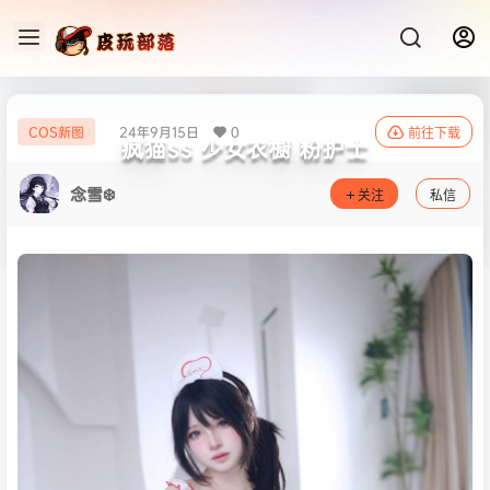
24年9月15日
0
COS新图
前往下载
疯猫ss 少女衣橱 粉护士
念雪❄️
关注
私信