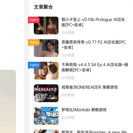
文章聚合
假小子至上 v0.10b Prologue AI汉化
TOP1
版[PC+安卓]
2小时前
恶魔男孩传奇 v0.77 P2 AI汉化版[PC
TOP2
+安卓]
3小时前
不再有钱 v4.4.3 S4 Ep.4 AI汉化版+画
TOP3
廊解锁[PC+安卓]
3小时前
阅骨者/BONEREADER 策略游戏
4小时前
梦塔比/Montabi 策略游戏
4小时前
牧场主：新生活/Rancher: A new life