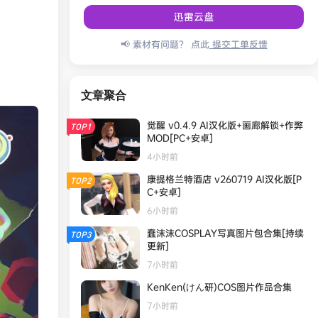
迅雷云盘
📢 素材有问题？ 点此
提交工单反馈
文章聚合
觉醒 v0.4.9 AI汉化版+画廊解锁+作弊
TOP1
MOD[PC+安卓]
4小时前
康提格兰特酒店 v260719 AI汉化版[P
TOP2
C+安卓]
6小时前
蠢沫沫COSPLAY写真图片包合集[持续
TOP3
更新]
7小时前
KenKen(けん研)COS图片作品合集
7小时前