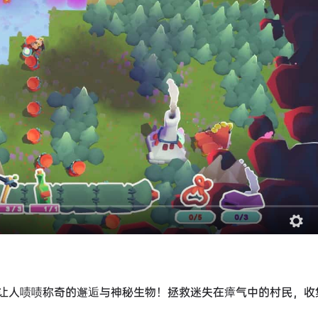
让人啧啧称奇的邂逅与神秘生物！拯救迷失在瘴气中的村民，收