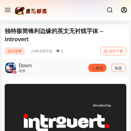
独特极简锋利边缘的英文无衬线字体 –
introvert
24年4月19日
0
设计字体
前往下载
Dawn
关注
私信
站长