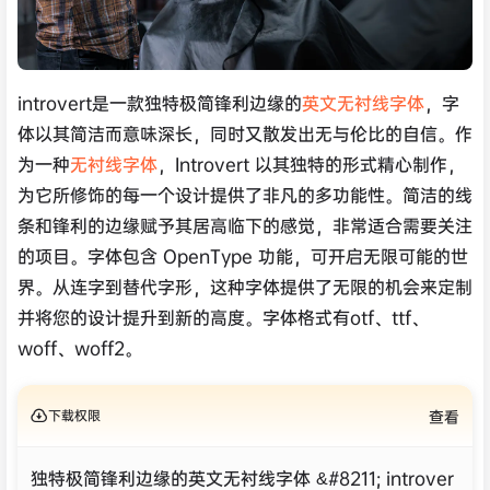
introvert是一款独特极简锋利边缘的
英文无衬线字体
，字
体以其简洁而意味深长，同时又散发出无与伦比的自信。作
为一种
无衬线字体
，Introvert 以其独特的形式精心制作，
为它所修饰的每一个设计提供了非凡的多功能性。简洁的线
条和锋利的边缘赋予其居高临下的感觉，非常适合需要关注
的项目。字体包含 OpenType 功能，可开启无限可能的世
界。从连字到替代字形，这种字体提供了无限的机会来定制
并将您的设计提升到新的高度。字体格式有otf、ttf、
woff、woff2。
下载权限
查看
独特极简锋利边缘的英文无衬线字体 &#8211; introver