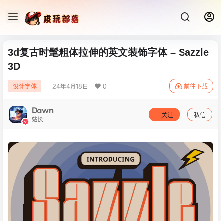
3d复古时髦粗体拉伸的英文装饰字体 – Sazzle
3D
24年4月18日
0
设计字体
前往下载
Dawn
关注
私信
站长