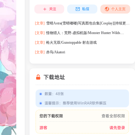
关注
私信
个人主页
[文章]
雪晴Astra(雪晴嘟嘟)写真图包合集[Cosplay][持续更
新]
[文章]
怪物猎人：荒野-虚拟机版/Monster Hunter Wilds
HYPERVISOR
[文章]
枪火无双/Gunstoppable 射击游戏
[文章]
赤鸟/Akatori
下载地址
数量
：
48张
温馨提示
：
推荐使用WinRAR软件解压
您的下载权限
查看全部权限
游客
请先登录