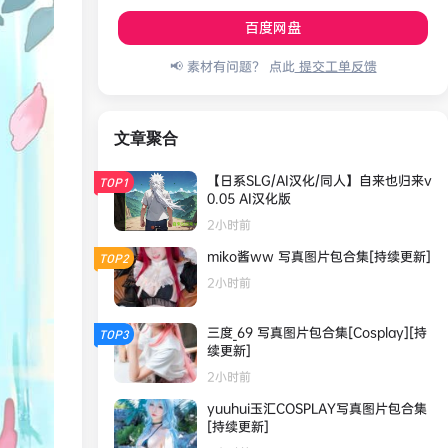
百度网盘
📢 素材有问题？ 点此
提交工单反馈
文章聚合
【日系SLG/AI汉化/同人】自来也归来v
TOP1
0.05 AI汉化版
2小时前
miko酱ww 写真图片包合集[持续更新]
TOP2
2小时前
三度_69 写真图片包合集[Cosplay][持
TOP3
续更新]
2小时前
yuuhui玉汇COSPLAY写真图片包合集
[持续更新]