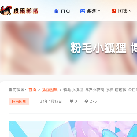
首页
游戏
图集
粉毛小狐狸 
当前位置：
首页
>
插画图集
>
粉毛小狐狸 博衣小夜璃 原神 芭芭拉 今
24年4月13日
0
275
插画图集