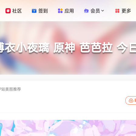
社区
签到
应用
会员
更多
博衣小夜璃 原神 芭芭拉 今
日P站美图推荐