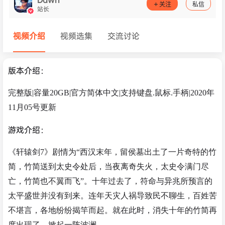
关注
私信
站长
视频介绍
视频选集
交流讨论
版本介绍：
完整版|容量20GB|官方简体中文|支持键盘.鼠标.手柄|2020年
11月05号更新
游戏介绍：
《轩辕剑7》剧情为“西汉末年，留侯墓出土了一片奇特的竹
简，竹简送到太史令处后，当夜离奇失火，太史令满门尽
亡，竹简也不翼而飞”。十年过去了，符命与异兆所预言的
太平盛世并没有到来。连年天灾人祸导致民不聊生，百姓苦
不堪言，各地纷纷揭竿而起。就在此时，消失十年的竹简再
度出现了，掀起一阵波澜……