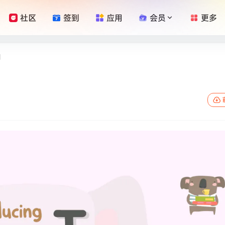
社区
签到
应用
会员
更多
l
l