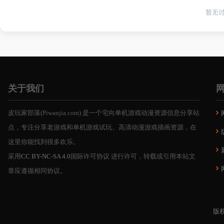
暂无
关于我们
皮玩家部落(Piwanjia.com) 是一个宅向单机游戏动漫资源信息分享站
点，专注分享老游戏和单机游戏试玩、高清动漫游戏插画资源，在
这里你能找到很多欢乐。
采用
CC BY-NC-SA 4.0
国际许可协议 进行许可，转载或引用本站文
章应遵循相同协议。
版权