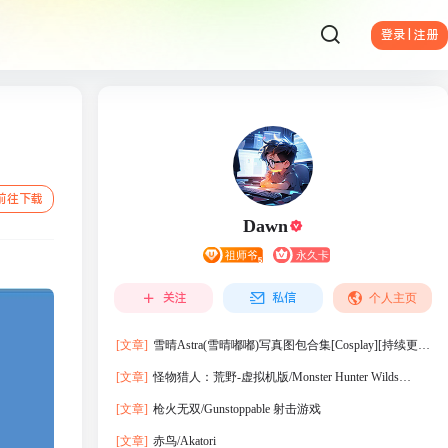
登录 | 注册
前往下载
Dawn
关注
私信
个人主页
[文章]
雪晴Astra(雪晴嘟嘟)写真图包合集[Cosplay][持续更
新]
[文章]
怪物猎人：荒野-虚拟机版/Monster Hunter Wilds
HYPERVISOR
[文章]
枪火无双/Gunstoppable 射击游戏
[文章]
赤鸟/Akatori