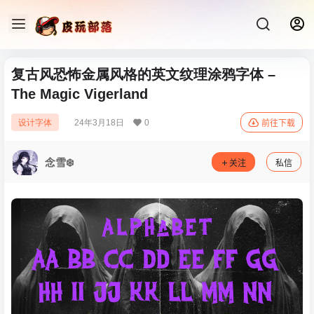
复古风恐怖金属风格的英文纹理涂鸦字体 –
The Magic Vigerland
24年3月18日
0
设计字体
前往下载
念雪❄️
关注
私信