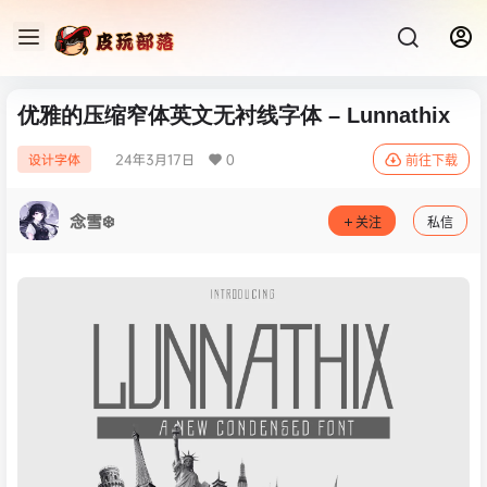
优雅的压缩窄体英文无衬线字体 – Lunnathix
24年3月17日
0
设计字体
前往下载
念雪❄️
关注
私信