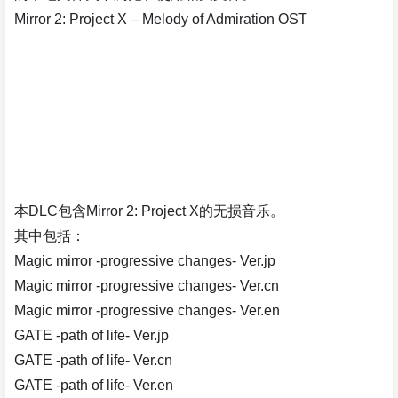
Mirror 2: Project X – Melody of Admiration OST
本DLC包含Mirror 2: Project X的无损音乐。
其中包括：
Magic mirror -progressive changes- Ver.jp
Magic mirror -progressive changes- Ver.cn
Magic mirror -progressive changes- Ver.en
GATE -path of life- Ver.jp
GATE -path of life- Ver.cn
GATE -path of life- Ver.en