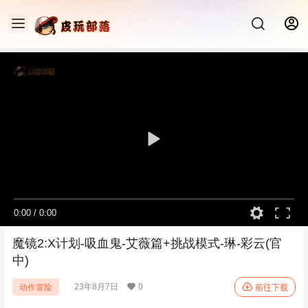
0:00
/
0:00
魔镜2:X计划-吸血鬼-艾薇篇+挑战模式-琳-彩云(官
中)
23年8月7日
0
动作冒险
前往下载