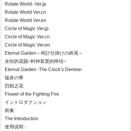
Rotate World- Ver.jp
Rotate World Ver.cn
Rotate World Ver.en
Circle of Magic Ver.jp
Circle of Magic Ver.cn
Circle of Magic Ver.en
Eternal Garden～時計仕掛けの終焉～
永恒的花园~时钟装置的终结~
Eternal Garden -The Clock’s Demise-
猛炎の華
烈焰之花
Flower of the Fighting Fire
イントロダクション
前奏
The Introduction
使用说明：