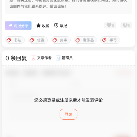
请邮件与我们联系处理。敬请谅解！
0
0
海报分享
收藏
举报
书法
优雅
刻字
奢侈品
手写
0 条回复
文章作者
管理员
A
M
欢迎您，新朋友，感谢参与互动！
确认修改
您必须登录或注册以后才能发表评论
登录