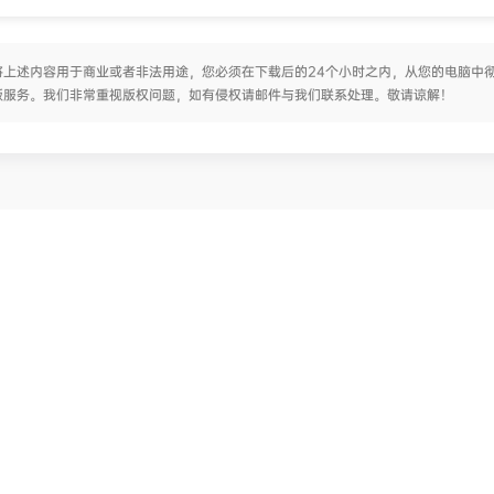
上述内容用于商业或者非法用途，您必须在下载后的24个小时之内，从您的电脑中
版服务。我们非常重视版权问题，如有侵权请邮件与我们联系处理。敬请谅解！
网站说明
快捷导航
网站规则
提交工单
版权声明
帮助文档
新人指南
联系我们
网站地图
社区交流