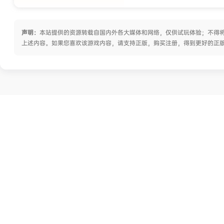
声明：
本站提供的资源转载自国内外各大媒体和网络，仅供试玩体验；不得将
上述内容。如果您喜欢该游戏内容，请支持正版，购买注册，得到更好的正
关于我们
皮玩家部落(Piwanjia.com) 是一个宅向单机游戏动漫资源信息分享站
点，专注分享老游戏和单机游戏试玩、高清动漫游戏插画资源，在
这里你能找到很多欢乐。
采用
CC BY-NC-SA 4.0
国际许可协议 进行许可，转载或引用本站文
章应遵循相同协议。