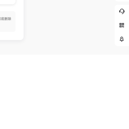
彻底删除
关注交流
获取更多优惠
信息请扫右侧
二维码 >>