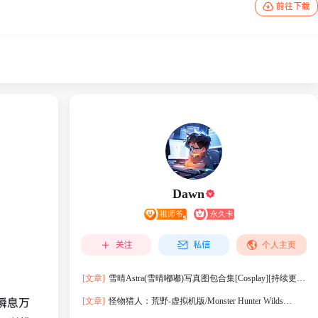
前往下载
Dawn
关注
私信
个人主页
[文章]
雪晴Astra(雪晴嘟嘟)写真图包合集[Cosplay][持续更
新]
瞬息万
[文章]
怪物猎人：荒野-虚拟机版/Monster Hunter Wilds
HYPERVISOR