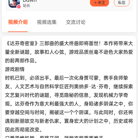
关注
私信
站长
视频介绍
视频选集
交流讨论
《达芬奇密室》三部曲的盛大终曲即将面世！本作将带来大
量全新谜题，故事扣人心弦，游戏品质丝毫不逊色大家热爱
的前两部作品。
游戏剧情
时机已到，必须出手。最后一次化身贾可蒙，携手良师挚
友、人文艺术与自然科学巨匠列奥纳多·达·芬奇，继续探索
文艺复兴时代的谜题，寻觅隐秘的信息，发现机械力学奇
观。达芬奇作为意大利最强大的人，身陷诸多阴谋之中，你
要穿越空间与时间，揭破这一个个阴谋。与此同时，你还将
遇到新朋故交与新老仇家。置身宏大的计划之中，历史或将
因此而彻底改变。
只要思维机敏、思路开阔，就能克服重重难关。