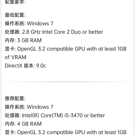
配置要求：
最低配置:
操作系统: Windows 7
处理器: 2.8 GHz Intel Core 2 Duo or better
内存: 3 GB RAM
显卡: OpenGL 3.2 compatible GPU with at least 1GB
of VRAM
DirectX 版本: 9.0c
推荐配置:
操作系统: Windows 7
处理器: Intel(R) Core(TM) i5-3470 or better
内存: 4 GB RAM
显卡: OpenGL 3.2 compatible GPU with at least 1GB