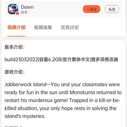
Dawn
关注
私信
站长
视频介绍
视频选集
交流讨论
版本介绍：
build23032022|容量6.2GB|官方繁体中文|赠多项修改器
游戏介绍：
Jabberwock Island—You and your classmates were
ready for fun in the sun until Monokuma returned to
restart his murderous game! Trapped in a kill-or-be-
killed situation, your only hope rests in solving the
island’s mysteries.