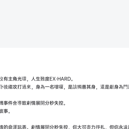
有主角光環，人生難度EX-HARD。
仆後繼攻打過來，身為一名嘍囉，是該獨善其身，還是獻身為門
機事件會導致劇情展開分秒失控。
故事。
情的命運玩弄。劇情展開分秒失控，你大可盡力掙扎，但你永遠