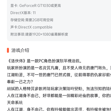
显卡: GeForceR GT1030或更高
DirectX版本: 11
存储空间:需要2GB可用空间
声卡:DirectX compatible
附注事项:建菱1920×1080雀幕解析度
游戏介绍
《活俠傳》是一款PC角色扮演類單機遊戲。
玩家所扮演的是一名資質凡庸，且不受人待見的唐門雜魚，沒
江湖動盪，不可一世的唐門已然式微，從前得罪的仇家卻前
奉獻一己之力？
細膩的人格特質參數將隨玩家決策隨時變動，無法預知的隨
人在江湖身不由己，好壞都能是一個精彩絕倫的故事，你的
天命系統
人在江湖，身不由己。你有時候能做出選擇，有時候會被無