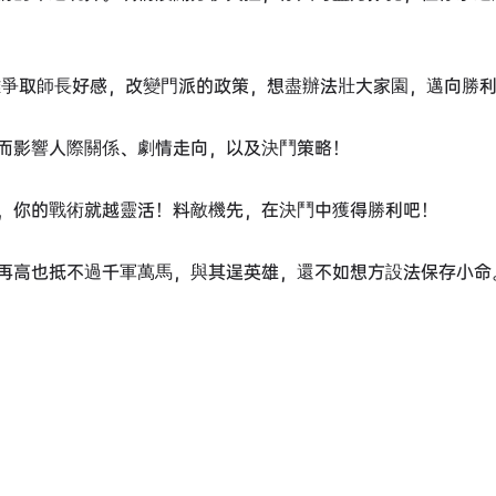
雜爭取師長好感，改變門派的政策，想盡辦法壯大家園，邁向勝
而影響人際關係、劇情走向，以及決鬥策略！
，你的戰術就越靈活！料敵機先，在決鬥中獲得勝利吧！
再高也抵不過千軍萬馬，與其逞英雄，還不如想方設法保存小命