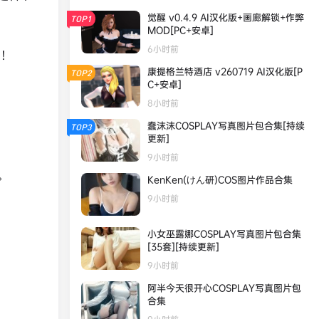
觉醒 v0.4.9 AI汉化版+画廊解锁+作弊
TOP1
MOD[PC+安卓]
6小时前
利！
康提格兰特酒店 v260719 AI汉化版[P
TOP2
C+安卓]
8小时前
蠢沫沫COSPLAY写真图片包合集[持续
TOP3
更新]
9小时前
。
KenKen(けん研)COS图片作品合集
9小时前
小女巫露娜COSPLAY写真图片包合集
[35套][持续更新]
9小时前
阿半今天很开心COSPLAY写真图片包
合集