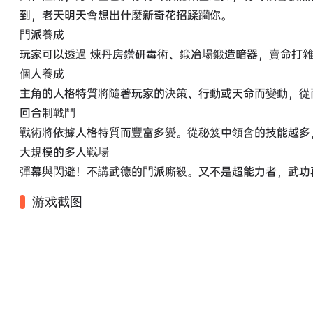
到，老天明天會想出什麼新奇花招蹂躪你。
門派養成
玩家可以透過 煉丹房鑽研毒術、鍛冶場鍛造暗器，賣命打
個人養成
主角的人格特質將隨著玩家的決策、行動或天命而變動，從
回合制戰鬥
戰術將依據人格特質而豐富多變。從秘笈中領會的技能越多
大規模的多人戰場
彈幕與閃避！不講武德的門派廝殺。又不是超能力者，武功
游戏截图