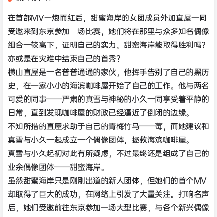
在首部MV一炮而红后，甜蜜海岸的女团成员外加直屋一同
受邀来到东京参加一场比赛，她们将在那里与众多知名偶像
组合一较高下，证明自己的实力。甜蜜海岸能取得胜利吗?
亦或是在灾难中结束自己的首秀?
横山直屋是一名普普通通的家伙，他挥手告别了自己的黑历
史，在一家小小的海滨咖啡屋开始了自己的工作。他与两名
可爱的同事——严肃的真雪与神秘的小久一同享受着平静的
日常，直到发现咖啡屋的财政已经逼近了倒闭的边缘。
不知所措的直屋求助于自己的青梅竹马——莓，而她建议和
真雪与小久一起成立一个偶像团体，拯救海滨咖啡屋。
真雪与小久起初对此有所疑虑，不过最终还是组成了自己的
业余偶像团体——甜蜜海岸。
虽然甜蜜海岸只是刚刚出道的新人团体，但她们的首个MV
却取得了巨大的成功，在网络上引发了大量关注。打响名声
后，她们受邀前往东京参加一场大型比赛，与各个新兴偶像