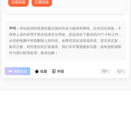
百度网盘
天翼网盘
声明：
本站提供的资源转载自国内外各大媒体和网络，仅供试玩体验；不
得将上述内容用于商业或者非法用途，您必须在下载后的24个小时之内，
从您的电脑中彻底删除上述内容。如果您喜欢该游戏内容，请支持正版，
购买注册，得到更好的正版服务。我们非常重视版权问题，如有侵权请邮
件与我们联系处理。敬请谅解！
0
0
海报分享
收藏
举报
版权所有Copyright © 2026
皮玩部落
保留资源解释权，如有侵权，请联系我及时
首页
专题
认证
搜索
菜单
我的
处理。
查询 19 次，耗时 0.3619 秒