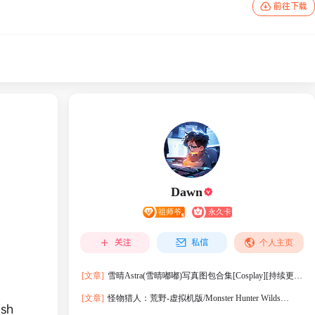
前往下载
Dawn
关注
私信
个人主页
[文章]
雪晴Astra(雪晴嘟嘟)写真图包合集[Cosplay][持续更
新]
[文章]
怪物猎人：荒野-虚拟机版/Monster Hunter Wilds
sh
HYPERVISOR