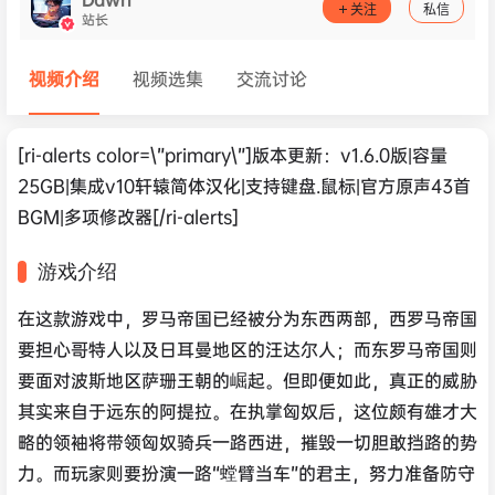
关注
私信
站长
视频介绍
视频选集
交流讨论
[ri-alerts color=\”primary\”]版本更新：v1.6.0版|容量
25GB|集成v10轩辕简体汉化|支持键盘.鼠标|官方原声43首
BGM|多项修改器[/ri-alerts]
游戏介绍
在这款游戏中，罗马帝国已经被分为东西两部，西罗马帝国
要担心哥特人以及日耳曼地区的汪达尔人；而东罗马帝国则
要面对波斯地区萨珊王朝的崛起。但即便如此，真正的威胁
其实来自于远东的阿提拉。在执掌匈奴后，这位颇有雄才大
略的领袖将带领匈奴骑兵一路西进，摧毁一切胆敢挡路的势
力。而玩家则要扮演一路“螳臂当车”的君主，努力准备防守