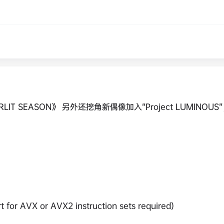
 SEASON》 另外还挖角新偶像加入“Project LUMINOUS
 for AVX or AVX2 instruction sets required)