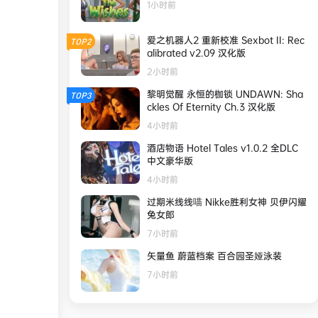
1小时前
爱之机器人2 重新校准 Sexbot II: Rec
TOP2
alibrated v2.09 汉化版
2小时前
黎明觉醒 永恒的枷锁 UNDAWN: Sha
TOP3
ckles Of Eternity Ch.3 汉化版
4小时前
酒店物语 Hotel Tales v1.0.2 全DLC
中文豪华版
4小时前
过期米线线喵 Nikke胜利女神 贝伊闪耀
兔女郎
7小时前
矢量鱼 蔚蓝档案 百合园圣娅泳装
7小时前