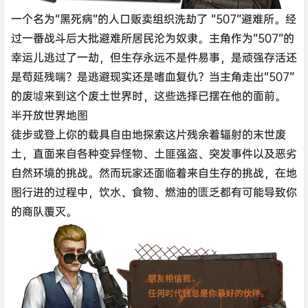
一个名为“黑死病”的人口贩卖组织洗劫了 “507”避难所。经
过一番战斗后大批避难所居民沦为奴隶。主角作为“507”的
幸运儿逃过了一劫，但生存永远不是件易事，是顽强存活还
是苟延残喘？是逃避现实还是嗜血复仇？当主角走出“507”
的废墟来到这个废土世界时，这些选择已摆在他的面前。
半开放世界地图
徒步或登上你的载具自由地探索这片残余着辐射的末世废
土，直面来自各种变异怪物、土匪强盗、突发事件以及恶劣
自然环境的挑战。然而玩家还面临着来自生存的挑战，在地
图行进的过程中，饮水、食物、燃油的匮乏都有可能导致你
的商队覆灭。