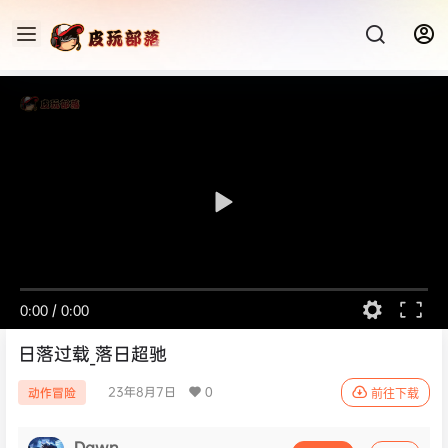
0:00
/
0:00
日落过载_落日超驰
23年8月7日
0
动作冒险
前往下载
Dawn