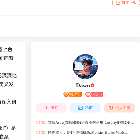
前往下载
图上台
间的紧
已深深地
定义发
Dawn
备深入研
关注
私信
个人主页
[文章]
雪晴Astra(雪晴嘟嘟)写真图包合集[Cosplay][持续更
i”）是
新]
[文章]
怪物猎人：荒野-虚拟机版/Monster Hunter Wilds
联系，
HYPERVISOR