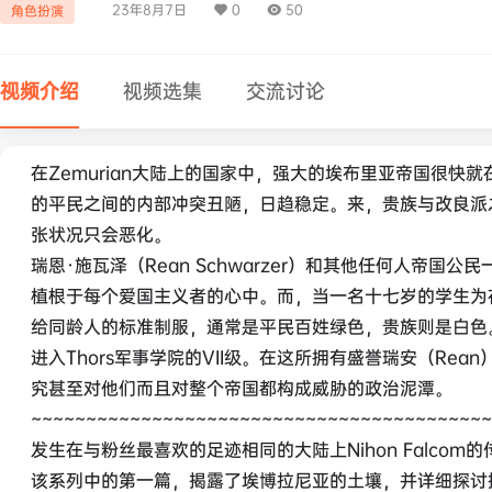
23年8月7日
0
50
角色扮演
视频介绍
视频选集
交流讨论
在Zemurian大陆上的国家中，强大的埃布里亚帝国很
的平民之间的内部冲突丑陋，日趋稳定。来，贵族与改良派
张状况只会恶化。
瑞恩·施瓦泽（Rean Schwarzer）和其他任何人帝
植根于每个爱国主义者的心中。而，当一名十七岁的学生为
给同龄人的标准制服，通常是平民百姓绿色，贵族则是白色
进入Thors军事学院的VII级。在这所拥有盛誉瑞安（R
究甚至对他们而且对整个帝国都构成威胁的政治泥潭。
~~~~~~~~~~~~~~~~~~~~~~~~~~~~~~~~~~~~~~~~~~
发生在与粉丝最喜欢的足迹相同的大陆上Nihon Falcom的传
该系列中的第一篇，揭露了埃博拉尼亚的土壤，并详细探讨