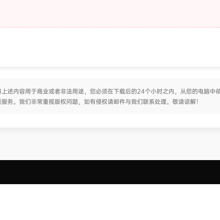
上述内容用于商业或者非法用途，您必须在下载后的24个小时之内，从您的电脑中
版服务。我们非常重视版权问题，如有侵权请邮件与我们联系处理。敬请谅解！
网站说明
快捷导航
网站规则
提交工单