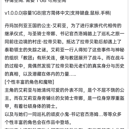
v1.0.0.0|容量1GB|官方简体中文|支持键盘.鼠标.手柄|
丹玛加列亚王国的公主-艾莉亚，为了进行家族代代相传的
继承仪式，与圣骑士帝娜、书记官杰洛姆踏上了巡礼之旅一
同前往边境的村庄-拉帝贝勒。抵达了拉帝贝勒后却遇上了
泰勒领主的失踪之谜。艾莉亚一行人得知了这些事件与神秘
的组织「教团」有所关连，便与教团展开了战斗。而在战斗
的过程中，竟偶然发现了拉帝贝勒元老们的真实身分与历史
的真相，以及潜藏在体内的力量…..
[个性丰富的角色和魔物]
主角的艾莉亚与她清纯可爱的外表不同，是个不屈不饶的公
主。而在艾莉亚身旁辅佐的女骑士帝娜，是一位身穿厚重盔
甲，有着壮硕身体的骑士。
以及与她们一同巡礼的顽皮小鬼-书记官杰洛姆…等等众多
个性丰富的角色会在作品中登场。