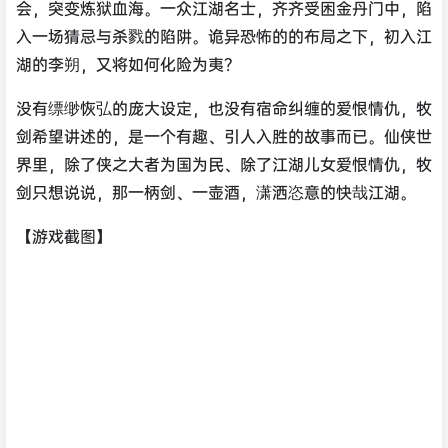
会，突变炼狱血海。一众江湖名士，齐齐受困金丹门中，陷
入一场猜忌与杀戮的陷阱。诡异恐怖的的布局之下，初入江
湖的李朔，又将如何化险为夷？
没有缥缈恢弘的庞大设定，也没有宿命纠缠的爱恨情仇，牧
剑希望讲述的，是一个有趣、引人入胜的故事而已。仙侠世
界里，除了侠之大者为国为民、除了江湖儿女爱恨情仇，牧
剑只想说说，那一柄剑、一壶酒，潇洒恣意的快哉江湖。
【游戏截图】