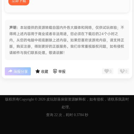
立即下载
声明：
本站提供的资源转载自国内外各大媒体和网络，仅供试玩体验；不
得将上述内容用于商业或者非法用途，您必须在下载后的24个小时之
内，从您的电脑中彻底删除上述内容。如果您喜欢该游戏内容，请支持正
版，购买注册，得到更好的正版服务。我们非常重视版权问题，如有侵权
请邮件与我们联系处理。敬请谅解！
0
0
海报分享
收藏
举报
版权所有Copyright © 2026
皮玩部落
保留资源解释权，如有侵权，请联系我及时
处理。
查询 22 次，耗时 0.3784 秒