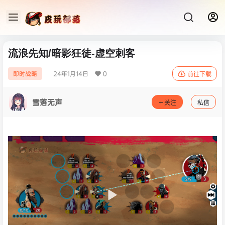
流浪先知/暗影狂徒-虚空刺客
24年1月14日
0
即时战略
前往下载
雪落无声
关注
私信