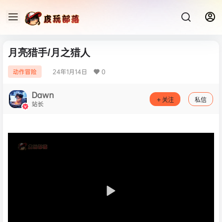
月亮猎手/月之猎人
24年1月14日
0
动作冒险
Dawn
关注
私信
站长