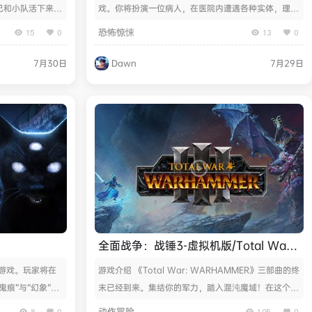
己和小队活下来，
戏。你将扮演一位病人，在医院内遭遇各种实体，理解
游戏截图 版本介
并破解它们的规则，你才能安全离开医院。 游戏截图
恐怖惊悚
15
0
13
0
GB|官方简体中文|支持
版本介绍 Build.24328768|容量1.79GB|官方简体中
文|支持键盘.鼠标
7月30日
Dawn
7月29日
全面战争：战锤3-虚拟机版/Total War:
WARHAMMER III HYPERVISOR 策略
游戏。玩家将在
游戏介绍 《Total War: WARHAMMER》三部曲的终
游戏
痕”与“幻象”，
末已经到来。集结你的军力，踏入混沌魔域！在这个变
的机会。 游戏
幻莫测的恐怖维度中，世界的命运将尘埃落定。于是你
动作冒险
8
0
105
0