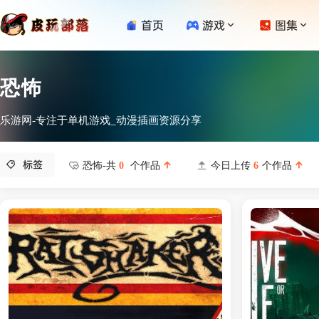
首页
游戏
图集
恐怖
乐游网-专注于单机游戏_动漫插画资源分享
标签
恐怖-共
0
个作品
今日上传
6
个作品